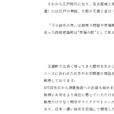
それから江戸時代になり、名古屋城と清
道）には江戸の神田、大阪の天満と並び
「下小田井の市」は卸売り問屋や市場関
あった西枇杷島町は”市場の町”として
玉露軒では長く培ってきた歴史を生か
ニーズに合わせたお茶やお茶関連の商品
販売しております。
4代目当主から商業施設への出店も始め
皆様にお茶をより身近に感じていただけ
販売だけでなく喫茶やテイクアウトコー
おり、日本一濃い抹茶を目指して開発し