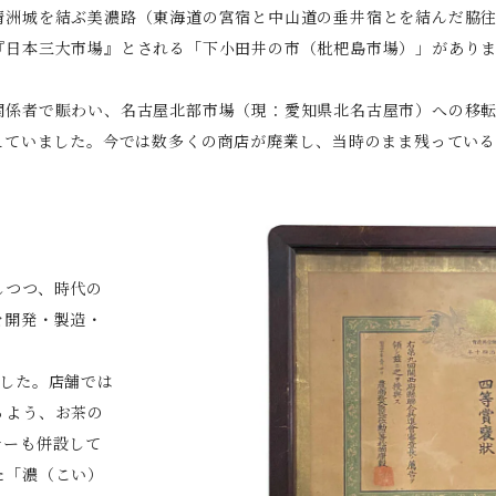
洲城を結ぶ美濃路（東海道の宮宿と中山道の垂井宿とを結んだ脇往
『日本三大市場』とされる「下小田井の市（枇杷島市場）」があり
係者で賑わい、名古屋北部市場（現：愛知県北名古屋市）への移転ま
栄えていました。今では数多くの商店が廃業し、当時のまま残ってい
しつつ、時代の
を開発・製造・
ました。店舗では
るよう、お茶の
ナーも併設して
た「濃（こい）