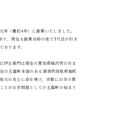
元年（慶応4年）に創業いたしました。
年余り、現在も創業当時の地で5代目が引き
でおります。
口伊左衛門は現在の愛知県稲沢市の生ま
在の玉露軒本店のある清須市西枇杷島町
地元の名士に命を受け、京都にお茶の買
ことがお茶問屋としての玉露軒の始まり