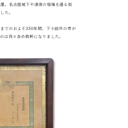
還。名古屋城下や清須の宿場を通る街
ました。
でのおよそ350年間、下小田井の市が
るのは我々含め数軒になりました。