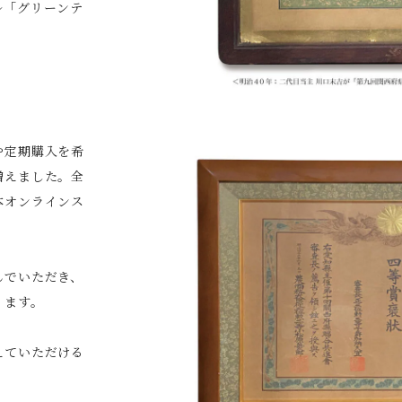
ル「グリーンテ
や定期購入を希
増えました。全
本オンラインス
んでいただき、
ります。
えていただける