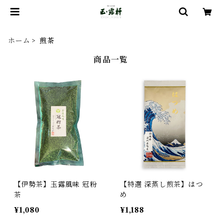
ホーム
煎茶
商品一覧
【伊勢茶】玉露風味 冠粉
【特選 深蒸し煎茶】はつ
茶
め
¥1,080
¥1,188