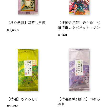
【創作銘茶】深蒸し玉露
【清須信長茶】香り命 ＜
清須市コラボパッケージ＞
¥1,458
¥540
【特選】さえみどり
【特選品種別煎茶】つゆひ
かり
¥1,426