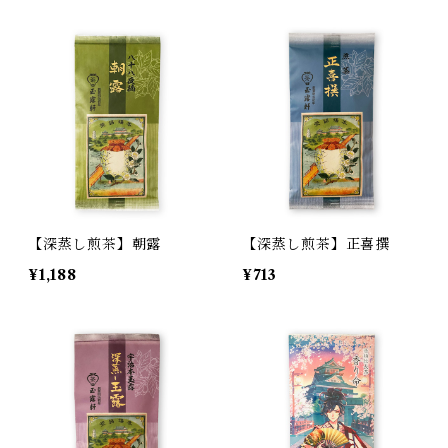
【深蒸し煎茶】朝露
【深蒸し煎茶】正喜撰
¥1,188
¥713