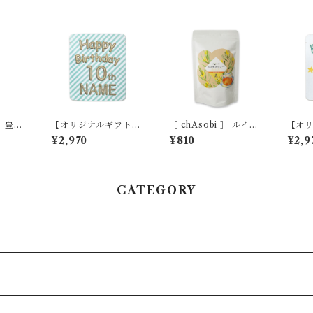
】豊臣
【オリジナルギフト】
［ chAsobi ］ ルイボ
【オ
パルーン 10袋セット
スティー
バース
¥2,970
¥810
¥2,9
袋セ
CATEGORY