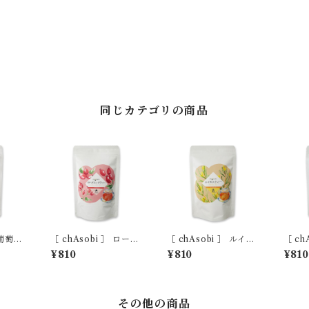
同じカテゴリの商品
 葡萄の
［ chAsobi ］ ローズ
［ chAsobi ］ ルイボ
［ ch
ヒップティー
スティー
茶
¥810
¥810
¥810
その他の商品