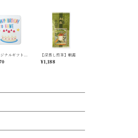
リジナルギフト】
【深蒸し煎茶】朝露
デーケーキ 10
70
¥1,188
ット