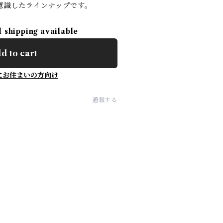
」を意識したラインナップです。
l shipping available
d to cart
にお住まいの方向け
通報する