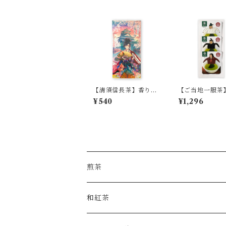
【清須信長茶】香り
【ご当地一服茶
命 ＜清須市コラボパ
一族セット
¥540
¥1,296
ッケージ＞
煎茶
和紅茶