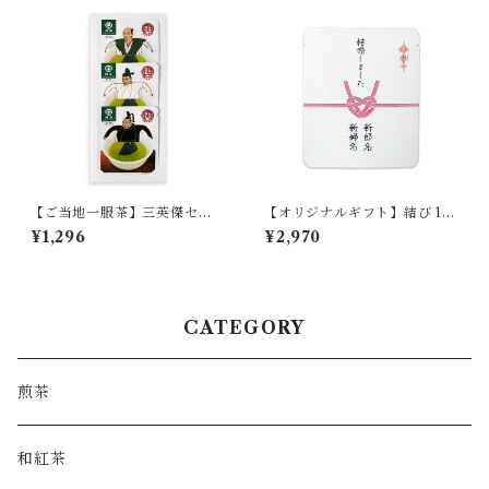
【ご当地一服茶】三英傑セッ
【オリジナルギフト】結び 10
ト
袋セット
¥1,296
¥2,970
CATEGORY
煎茶
和紅茶